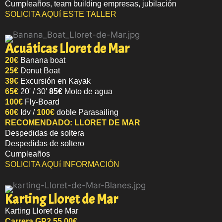
Cumpleaños, team building empresas, jubilación
SOLICITA AQUí ESTE TALLER
Acuáticas Lloret de Mar​
20€
Banana boat
25€
Donut Boat
39€
Excursión en Kayak
65€
20' / 30'
85€
Moto de agua
100€
Fly-Board
60€
Idv /
100€
doble Parasailing
RECOMENDADO: LLORET DE MAR
Despedidas de soltera
Despedidas de soltero
Cumpleaños
SOLICITA AQUí INFORMACIÓN
Karting Lloret de Mar
Karting Lloret de Mar
Carrera GP2 55,00€