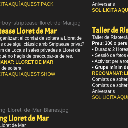
CITA AQUÍ AQUEST PACK
Aniversaris
SOL·LICITA AQ
Taller de Ri
tease Lloret de Mar
Taller de Risoterà
ganitzant el comiat de soltera a Lloret de
Preu: 30€ x pers
ls que sigui clàssic amb Striptease privat?
•
Durada: 2 Hore
 de Locals i sales privades a Lloret de
•
Sessió de fotos 
què no hagis de preocupar-te de res.
•
Activitat per a to
ANAT:
LLORET DE MAR
•
Grups mínim d
 de soltera
RECOMANAT:
L
CITA AQUí AQUEST SHOW
Comiats de solter
Comiats de solter
Aniversaris
SOL·LICITA AQ
ng Lloret de Mar
Lloret de Mar