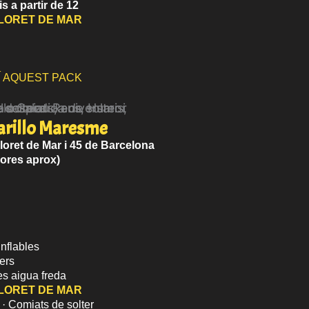
is a partir de 12
LORET DE MAR
UÍ AQUEST PACK
rillo Maresme
loret de Mar i 45 de Barcelona
hores aprox)
inflables
ers
es aigua freda
LORET DE MAR
 · Comiats de solter