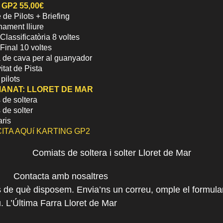
 GP2 55,00€
 de Pilots + Briefing
nament lliure
Classificatòria 8 voltes
Final 10 voltes
 de cava per al guanyador
itat de Pista
pilots
ANAT:
LLORET DE MAR
 de soltera
 de solter
aris
CITA AQUí KARTING GP2
Comiats de soltera i solter Lloret de Mar
Contacta amb nosaltres
s de què disposem. Envia’ns un correu, omple el formular
 L’Última Farra Lloret de Mar