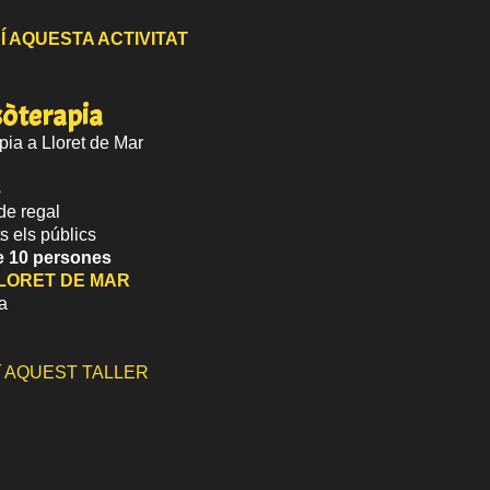
UÍ AQUESTA ACTIVITAT
sòterapia
pia a Lloret de Mar
s
de regal
ts els públics
e 10 persones
LORET DE MAR
a
Uí AQUEST TALLER