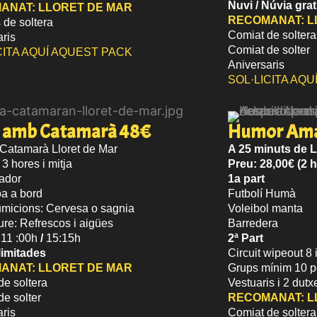
Nuvi / Núvia
grat
ANAT:
LLORET DE MAR
RECOMANAT:
L
 de soltera
Comiat de soltera
aris
Comiat de solter
CITA AQUÍ AQUEST PACK
Aniversaris
SOL·LICITA AQ
a amb Catamarà 48€​
Humor Ama
 Catamarà Lloret de Mar
A 25 minuts de L
3 hores i mitja
Preu: 28,00€ (2 
ador
1a part
a a bord
Futbolí Humà
micions: Cervesa o sagnia
Voleibol manta
iure: Refrescos i aigües
Barredera
 11 :00h
/
15:15h
2ª Part
limitades
Circuit wipeout 8 
ANAT:
LLORET DE MAR
Grups mínim 10 p
de soltera
Vestuaris i 2 dutx
e solter
RECOMANAT:
L
aris
Comiat de soltera