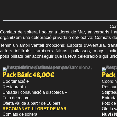
Vés
al
contingut
Com
Comiats de soltera i solter a Lloret de Mar, aniversaris i 
organitzem una celebració privada o col·lectiva: Comiats de 
Tenim un ampli ventall d’opcions: Esports d’Aventura, tran
actors infiltrats, cambrers falsos, pallassos, mags, poli
possibilitats per aconseguir que la teva celebració sigui úni
Pack Bàsic 48,00€
Pack 
Coordinació
+
Coordin
Restaurant
+
Restaur
Entrada i consumició a discoteca
+
Striptea
Foto de record
Entrada
Oferta vàlida a partir de 10 pers
Foto de
RECOMANAT:
LLORET DE MAR
Oferta v
Comiats de soltera
Nuvi / N