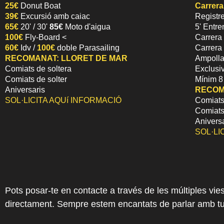
25€
Donut Boat
Carrera
39€
Excursió amb caiac
Registre
65€
20' / 30'
85€
Moto d'aigua
5' Entre
100€
Fly-Board <
Carrera 
60€
Idv /
100€
doble Parasailing
Carrera 
RECOMANAT: LLORET DE MAR
Ampolla
Comiats de soltera
Exclusiv
Comiats de solter
Mínim 8 
Aniversaris
RECOM
SOL·LICITA AQUí INFORMACIÓ
Comiats
Comiats
Anivers
SOL·LI
Pots posar-te en contacte a través de les múltiples vie
directament. Sempre estem encantats de parlar amb tu.