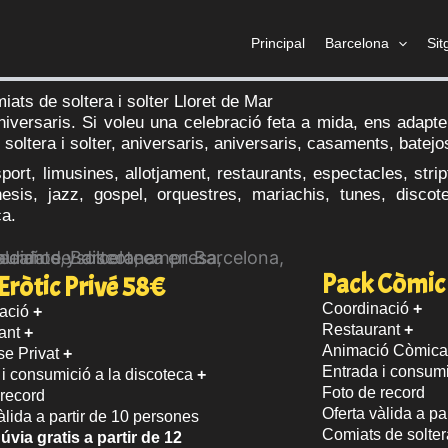
Principal
Barcelona
Sit
iats de soltera i solter Lloret de Mar
aniversaris. Si voleu una celebració feta a mida, ens adapt
soltera i solter, aniversaris, aniversaris, casaments, batej
sport, limusines, allotjament, restaurants, espectacles, st
nesis, jazz, gospel, orquestres, mariachis, tunes, discote
ca.
Pack Còmic 
Eròtic Privé 58€
Coordinació
+
ació
+
Restaurant
+
ant
+
Animació Còmica 
se Privat
+
Entrada i consum
 i consumició a la discoteca
+
Foto de record
 record
Oferta vàlida a pa
àlida a partir de 10 persones
Comiats de soltera
úvia gratis a partir de 12