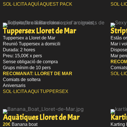
SOL·LICITA AQUÍ AQUEST PACK
SOL·LI
Tuppersex Lloret de Mar
Strip
Tuppersex a Lloret de Mar
Estàs or
Reunió Tuppersex a domicili
Mar i vo
Durada: 2 hores
Disposem
Preu: 15,00€ x pers
Mar per
Sense obligació de compra
RECOM
Grups mínim de 10 pers
Comiats
RECOMANAT:
LLORET DE MAR
SOL·LI
Comiats de soltera
Aniversaris
SOL·LICITA AQUí TUPPERSEX
Aquàtiques Lloret de Mar​
Karti
20€
Banana boat
Karting 