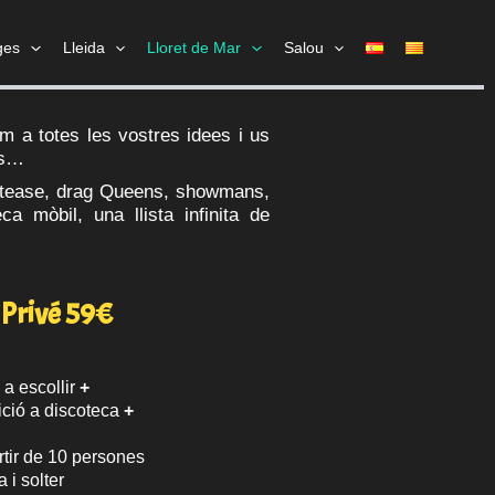
ges
Lleida
Lloret de Mar
Salou
em a totes les vostres idees i us
os…
riptease, drag Queens, showmans,
ca mòbil, una llista infinita de
Privé 59€
a escollir
+
ició a discoteca
+
rtir de 10 persones
 i solter