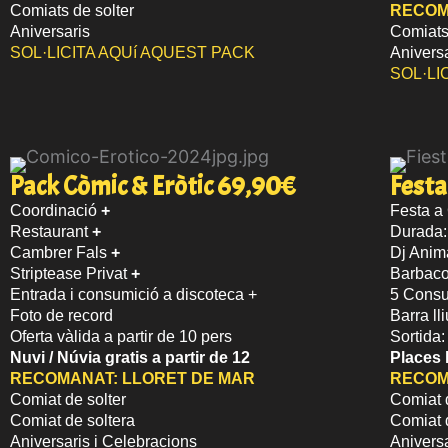
Comiats de solter
RECOM
Aniversaris
Comiats
SOL·LICITA AQUí AQUEST PACK
Anivers
SOL·LI
Fest
Pack Còmic & Eròtic 69,90€
Coordinació
+
Festa a
Restaurant
+
Durada: 
Cambrer Fals
+
Dj Anim
Striptease Privat
+
Barbaco
Entrada i consumició a discoteca +
5 Consu
Foto de record
Barra ll
Oferta vàlida a partir de 10 pers
Sortida:
Nuvi / Núvia
gratis a partir de 12
Places 
RECOMANAT:
LLORET DE MAR
RECOM
Comiat de solter
Comiat 
Comiat de soltera
Comiat d
Aniversaris i Celebracions
Anivers