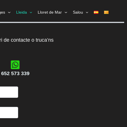
ges
Lleida
Lloret de Mar
Salou
i de contacte o truca’ns
652 573 339