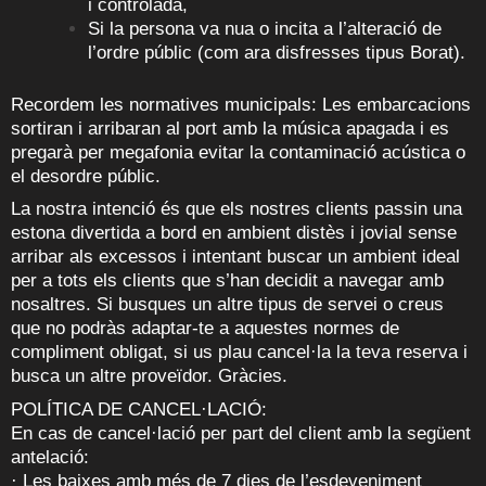
i controlada,
Si la persona va nua o incita a l’alteració de
l’ordre públic (com ara disfresses tipus Borat).
Recordem les normatives municipals: Les embarcacions
sortiran i arribaran al port amb la música apagada i es
pregarà per megafonia evitar la contaminació acústica o
el desordre públic.
La nostra intenció és que els nostres clients passin una
estona divertida a bord en ambient distès i jovial sense
arribar als excessos i intentant buscar un ambient ideal
per a tots els clients que s’han decidit a navegar amb
nosaltres. Si busques un altre tipus de servei o creus
que no podràs adaptar-te a aquestes normes de
compliment obligat, si us plau cancel·la la teva reserva i
busca un altre proveïdor. Gràcies.
POLÍTICA DE CANCEL·LACIÓ:
En cas de cancel·lació per part del client amb la següent
antelació:
· Les baixes amb més de 7 dies de l’esdeveniment