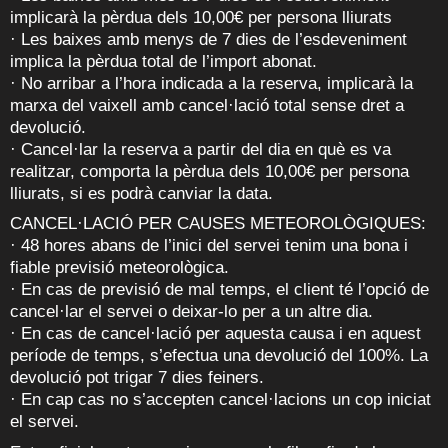
implicarà la pèrdua dels 10,00€ per persona lliurats
· Les baixes amb menys de 7 dies de l’esdeveniment
implica la pèrdua total de l’import abonat.
· No arribar a l’hora indicada a la reserva, implicarà la
marxa del vaixell amb cancel·lació total sense dret a
devolució.
· Cancel·lar la reserva a partir del dia en què es va
realitzar, comporta la pèrdua dels 10,00€ per persona
lliurats, si es podrà canviar la data.
CANCEL·LACIÓ PER CAUSES METEOROLÒGIQUES:
· 48 hores abans de l’inici del servei tenim una bona i
fiable previsió meteorològica.
· En cas de previsió de mal temps, el client té l’opció de
cancel·lar el servei o deixar-lo per a un altre dia.
· En cas de cancel·lació per aquesta causa i en aquest
període de temps, s’efectua una devolució del 100%. La
devolució pot trigar 7 dies feiners.
· En cap cas no s’accepten cancel·lacions un cop iniciat
el servei.