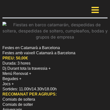
Vés
al
contingut
Festes en Catamarà a Barcelona
Festes amb vaixell Catamarà a Barcelona
PREU: 50,00€
Durada: 3 hores
Dj Durant tota la travessia +
Menú Renovat +
Begudes +
Jocs +
Sortides: 11.00h/14.30h/18.00h
RECOMANAT PER AGRUPS:
Comiats de soltera
Comiats de solter
Aniversaris